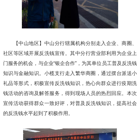
【中山地区】
中山分行辖属机构分别走入企业、商圈、
社区等区域开展反洗钱宣传。其中分行营业
部利用为企业上
门服务的机会，与企业“银企合作”，为其单位员工普及反洗钱
知识与金融知识。小榄支行走入繁华商圈，通过摆台派送小
礼品等形式，积极宣传反洗钱知识，热心
向
群众进行疫期
洗
钱活动的咨询及解答服务，得到
现场人员
的热烈
回应。本次
宣传活动获得群众一致好评，
对
普及反洗钱知识，
提高社会
的反洗钱
水平
起到了
积极
作用。