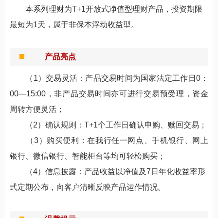
本
系列
理财为T+
1开放式净值型
理财产品，
投资期限
最短为
1天
，
属于非
保本浮动收益型
。
产品亮点
（
1
）
交易灵活：产品交易时间为国家法定工作日
0：
00—15:00，非产品交易时间亦可进行交易预受理，资金
周转方便灵活；
（
2
）确认规则
：
T+1个工作日确认申购、赎回交易
；
（
3
）
购买便利：在我行任一网点、手机银行
、网上
银行、微信银行、智能柜台
等均可轻松购买；
（
4
）信息披露
：
产品收益以净值及7日年化收益率形
式定期公布，向客户清晰反映产品运作情况。