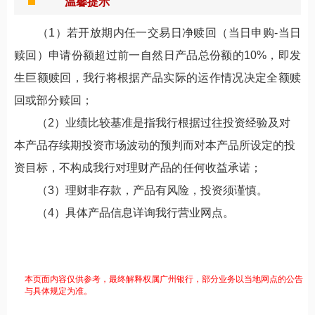
温馨提示
（
1
）
若
开放期
内任一
交易日净赎回（当日申购-当日
赎回）申请份额超过前一自然日产品总份额的10%
，
即发
生巨额赎回，我行将根据产品实际的运作情况决定全额赎
回或部分赎回；
（
2
）
业绩比较基准
是指我行根据过往投资经验及对
本产品存续期投资市场波动的预判而对本产品所设定的投
资目标，
不构成我行对理财产品的任何收益承诺
；
（
3
）理财非存款，产品有风险，投资须谨慎。
（
4
）具体产品信息详询我行营业网点。
本页面内容仅供参考，最终解释权属广州银行，部分业务以当地网点的公告
与具体规定为准。