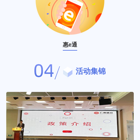
惠e通
活动集锦