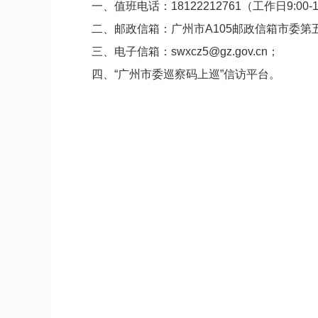
一、值班电话：
18122212761
（工作日9:00-1
二、邮政信箱：
广州市A105邮政信箱市委第
三、电子信箱：
swxcz5@gz.gov.cn
；
四、“广州
市委巡察码上巡
”信访平台
。