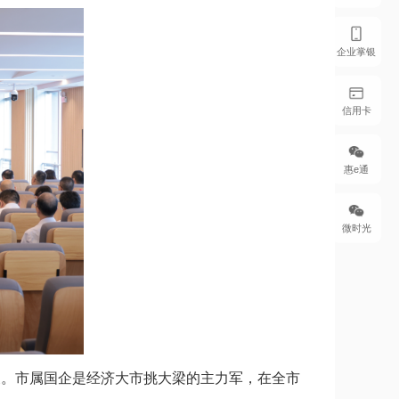
企业掌银
信用卡
惠e通
微时光
义
。市属国企是经济大市挑大梁的主力军，在全市