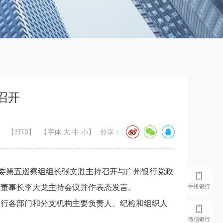
召开
【打印】
【字体:
大
中
小
】
分享：
委第五巡察组组长张文胜主持召开与
广州银行党政
手机银行
、董事长李大龙
主持会议并作表态发言。
总行各部门和分支机构主要负责人、纪检和组织人
微信银行