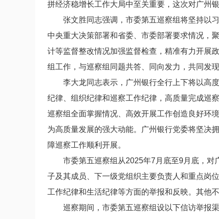
拼经济稳增长工作大局中至关重要，这次对广州
张文胜同志强调，市委第五巡察组将坚持以
中央重大决策部署和省委、市委部署要求情况，
计等监督整改情况加强监督检查，精准有力开展
组工作，与巡察组同题共答、同向发力，共同发
李大龙
同志表示，
广州银行
全行上下将以高
纪律、组织纪律和巡察工作纪律，高质量完成巡
巡察组全面掌握情况、高效开展工作创造良好环
为高质量发展的强大动能。广州银行党委将坚决
障巡察工作顺利开展。
市委第五巡察组从2025年
7
月
底
至
9
月
底
，对
子及其成员、下一级党组织主要负责人
和重点岗
工作纪律和生活纪律等方面的举报和反映。其他
巡察期间，市委第五巡察组设以下信访举报