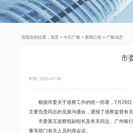
您现在的位置：
首页
>
今日广银
>
新闻公告
>
广银动态
市
时间: 2025-07-30
根据市委关于巡察工作的统一部署，
7
月2
9
日
主要负责同志
的见面沟通会，通报了巡察监督有
市委第五巡察组
副组长及
有关同志
、
广州银
事等部门有关人员
列席会议。