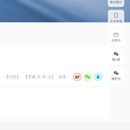
微信银行
企业掌银
信用卡
惠e通
【打印】
【字体:
大
中
小
】
分享：
微时光