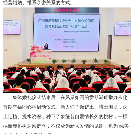
经营婚姻、维系亲密关系的方式。
集体婚礼仪式结束后，在风景如画的爱琴湖畔举办从化
首期幸福同心林启动仪式。新人们挥锹铲土、培土围堰，踩
土定植、提水浇灌，种下了象征各自爱情长久的桃树，一棵
棵新栽桃树迎风挺立，不仅成为新人爱情的见证，也为“绿美