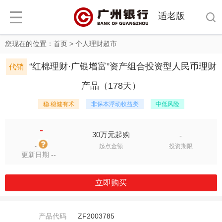
适老版
您现在的位置：
首页
>
个人理财超市
“红棉理财·广银增富”资产组合投资型人民币理财
代销
产品（178天）
稳.稳健有术
非保本浮动收益类
中低风险
-
30万元起购
-
-
起点金额
投资期限
更新日期 --
立即购买
产品代码
ZF2003785