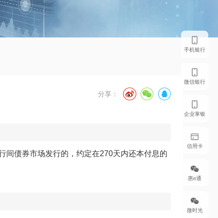
手机银行
微信银行
分享：
企业掌银
信用卡
间债券市场发行的，约定在270天内还本付息的
惠e通
微时光